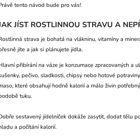
Právě tento návod bude pro vás!
JAK JÍST ROSTLINNOU STRAVU A NEPŘ
Rostlinná strava je bohatá na vlákninu, vitamíny a minerál
přesně jíte a jak si plánujete jídla.
Hlavní přibírání na váze je konzumace zpracovaných a ul
sušenky, pečivo, sladkosti, chipsy nebo hotové potraviny, 
maso, které obsahují hodně kalorií a málo živin potřebnýc
podobě tuku.
Dobře sestavený jídelníček dokáže zasytit, dodat tělu po
hladu a počítání kalorií.