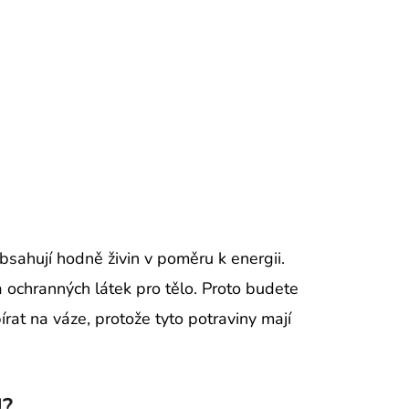
hují hodně živin v poměru k energii.
a ochranných látek pro tělo. Proto budete
írat na váze, protože tyto potraviny mají
U?