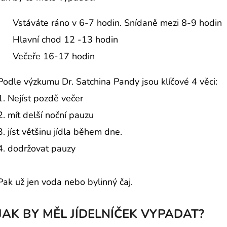
Vstáváte ráno v 6-7 hodin. Snídaně mezi 8-9 hodin
Hlavní chod 12 -13 hodin
Večeře 16-17 hodin
Podle výzkumu Dr. Satchina Pandy jsou klíčové 4 věci:
1.⁠ ⁠Nejíst pozdě večer
2.⁠ ⁠⁠mít delší noční pauzu
3.⁠ ⁠⁠jíst většinu jídla během dne.
4.⁠ ⁠⁠dodržovat pauzy
Pak už jen voda nebo bylinný čaj.
JAK BY MĚL JÍDELNÍČEK VYPADAT?