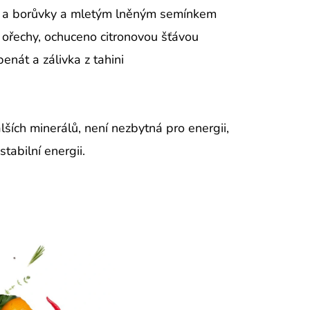
em a borůvky a mletým lněným semínkem
i ořechy, ochuceno citronovou šťávou
enát a zálivka z tahini
lších minerálů, není nezbytná pro energii,
tabilní energii.