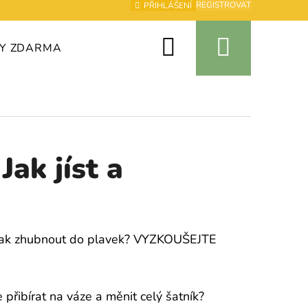
REGISTROVAT
PŘIHLÁŠENÍ
Hledat
Nákup
TY ZDARMA
O MNĚ
KONTAKTY
košík
k jíst a
t? Jak zhubnout do plavek? VYZKOUŠEJTE
 přibírat na váze a měnit celý šatník?