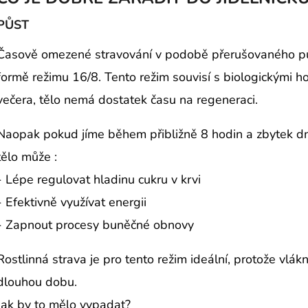
PŮST
Časově omezené stravování v podobě přerušovaného půs
formě režimu 16/8. Tento režim souvisí s biologickými h
večera, tělo nemá dostatek času na regeneraci.
Naopak pokud jíme během přibližně 8 hodin a zbytek dn
tělo může :
- Lépe regulovat hladinu cukru v krvi
- Efektivně využívat energii
- Zapnout procesy buněčné obnovy
Rostlinná strava je pro tento režim ideální, protože vlák
dlouhou dobu.
Jak by to mělo vypadat?