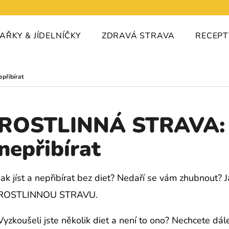
AŘKY & JÍDELNÍČKY
ZDRAVÁ STRAVA
RECEP
 POTŘEBUJETE NAJÍT?
přibírat
HLEDAT
ROSTLINNÁ STRAVA: Ja
nepřibírat
Jak jíst a nepřibírat bez diet? Nedaří se vám zhubnou
ROSTLINNOU STRAVU.
Vyzkoušeli jste několik diet a není to ono? Nechcete dále