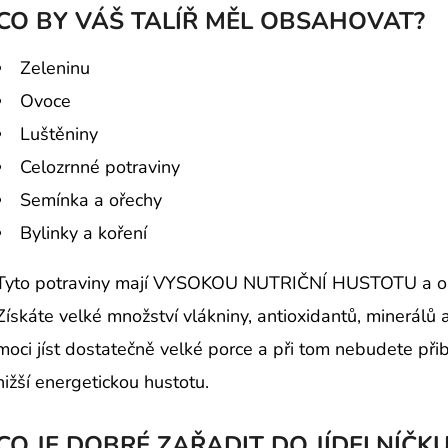
CO BY VÁŠ TALÍŘ MĚL OBSAHOVAT?
Zeleninu
Ovoce
Luštěniny
Celozrnné potraviny
Semínka a ořechy
Bylinky a koření
Tyto potraviny mají VYSOKOU NUTRIČNÍ HUSTOTU a obsa
Získáte velké množství vlákniny, antioxidantů, minerálů 
moci jíst dostatečně velké porce a při tom nebudete přib
nižší energetickou hustotu.
CO JE DOBRÉ ZAŘADIT DO JÍDELNÍČK