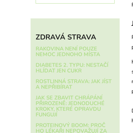
Í
P
A
N
ZDRAVÁ STRAVA
E
L
RAKOVINA NENÍ POUZE
NEMOC JEDNOHO MÍSTA
DIABETES 2. TYPU: NESTAČÍ
HLÍDAT JEN CUKR
ROSTLINNÁ STRAVA: JAK JÍST
A NEPŘIBÍRAT
JAK SE ZBAVIT CHRÁPÁNÍ
PŘIROZENĚ: JEDNODUCHÉ
KROKY, KTERÉ OPRAVDU
FUNGUJÍ
PROTEINOVÝ BOOM: PROČ
HO LÉKAŘI NEPOVAŽUJÍ ZA