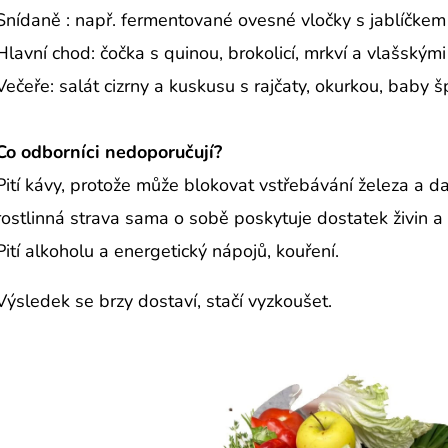
Snídaně : např. fermentované ovesné vločky s jablíčk
Hlavní chod: čočka s quinou, brokolicí, mrkví a vlašským
Večeře: salát cizrny a kuskusu s rajčaty, okurkou, baby šp
Co odborníci nedoporučují?
Pití kávy, protože může blokovat vstřebávání železa a da
rostlinná strava sama o sobě poskytuje dostatek živin a s
Pití alkoholu a energetický nápojů, kouření.
Výsledek se brzy dostaví, stačí vyzkoušet.