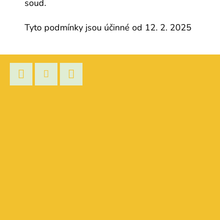
soud.
Tyto podmínky jsou účinné od 12. 2. 2025
Z
Á
P
Facebook
Instagram
YouTube
A
T
Í