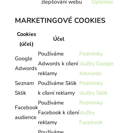
zlepšování webu
Optimize
MARKETINGOVÉ COOKIES
Cookies
Účel
(účel)
Používáme
Podmínky
Google
Adwords k cílení
služby Google
Adwords
reklamy
Adwords
Seznam
Používáme Sklik
Podmínky
Sklik
k cílení reklamy
služby Sklik
Používáme
Podmínky
Facebook
Facebook k cílení
služby
audience
reklamy
Facebook
Používáme