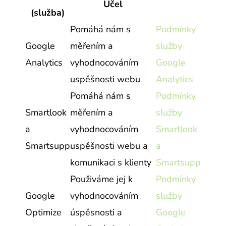
Účel
(služba)
Pomáhá nám s
Podmínky
Google
měřením a
služby
Analytics
vyhodnocováním
Google
uspěšnosti webu
Analytics
Pomáhá nám s
Podmínky
Smartlook
měřením a
služby
a
vyhodnocováním
Smartlook
Smartsupp
uspěšnosti webu a
a
komunikaci s klienty
Smartsupp
Použiváme jej k
Podmínky
Google
vyhodnocováním
služby
Optimize
úspěsnosti a
Google