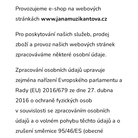
E
Provozujeme e-shop na webových
T
stránkách
www.janamuzikantova.cz
E
N
Pro poskytování
našich služeb, prodej
A
zboží
a provoz našich webových stránek
J
zpracováváme některé osobní údaje.
Í
Zpracování osobních údajů upravuje
T
zejména nařízení Evropského parlamentu a
?
Rady (EU) 2016/679 ze dne 27. dubna
2016 o ochraně fyzických osob
v souvislosti se zpracováním osobních
HLEDAT
údajů a o volném pohybu těchto údajů a o
zrušení směrnice 95/46/ES (obecné