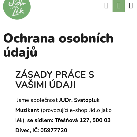
K
Hledat
Nák
Přejít
O
Zpět
Zpět
na
koší
Š
obsah
Í
Ochrana osobních
C
K
O
údajů
P
O
ZÁSADY PRÁCE S
T
VAŠIMI ÚDAJI
Ř
E
Jsme společnost
JUDr. Svatopluk
B
Muzikant
(provozující e-shop Jídlo jako
U
lék),
se sídlem: Třešňová 127
, 500 03
J
Divec,
IČ: 05977720