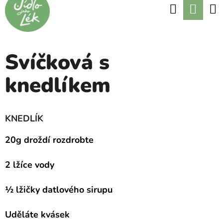
K
Hledat
Nák
Přejít
O
Zpět
Zpět
na
koší
Š
obsah
Í
Svíčková s
C
K
O
knedlíkem
P
O
KNEDLÍK
T
20g droždí rozdrobte
Ř
E
2 lžíce vody
B
½ lžičky datlového sirupu
U
J
Uděláte kvásek