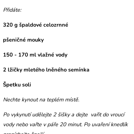
E
Přidáte:
T
E
320 g špaldové celozrnné
N
A
pšeničné mouky
J
150 - 170 ml vlažné vody
Í
T
2 lžičky mletého lněného semínka
?
Špetku soli
Nechte kynout na teplém místě.
Po vykynutí udělejte 2 šišky
a dejte
vařit do vroucí
HLEDAT
vody nebo vařte
v páře 20 minut.
Po uvaření knedlík