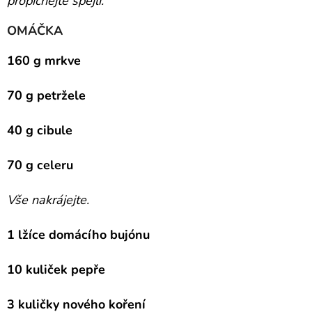
propíchejte špejlí.
OMÁČKA
160 g mrkve
70 g petržele
40 g cibule
70 g celeru
Vše nakrájejte.
1 lžíce domácího bujónu
10 kuliček pepře
3 kuličky nového koření