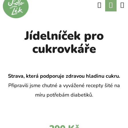
K
Hledat
Nák
Přejít
O
Zpět
Zpět
na
koší
Š
obsah
Í
Jídelníček pro
C
K
O
cukrovkáře
P
O
T
Strava, která podporuje zdravou hladinu cukru.
Ř
Připravili jsme chutné a vyvážené recepty šité na
E
míru potřebám diabetiků.
B
U
J