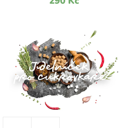
290 Kč
E
T
E
N
A
J
Í
T
?
HLEDAT