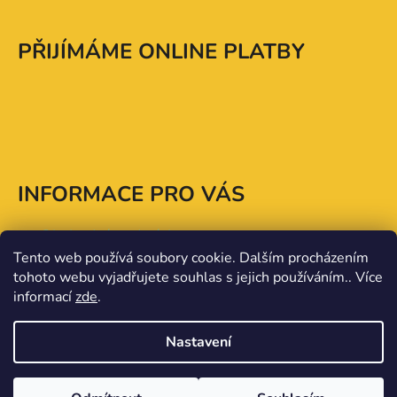
PŘIJÍMÁME ONLINE PLATBY
INFORMACE PRO VÁS
Obchodní podmínky
Tento web používá soubory cookie. Dalším procházením
Ochrana osobních údajů
tohoto webu vyjadřujete souhlas s jejich používáním.. Více
informací
zde
.
Nastavení
Vytvořil Shoptet
Copyright 2026
Jana Muzikantová - Jídlo jako lék
.