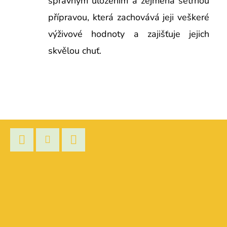
správným uložením a zejména šetrnou
přípravou, která zachovává jeji veškeré
výživové hodnoty a zajišťuje jejich
skvělou chuť.
Z
Á
P
Facebook
Instagram
YouTube
A
T
Í