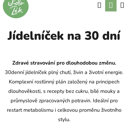
K
Hledat
Nák
Přejít
O
Zpět
Zpět
na
koší
Š
obsah
Í
Jídelníček na 30 dní
C
K
O
P
O
Zdravé stravování pro dlouhodobou změnu.
T
30denní jídelníček plný chutí, živin a životní energie.
Ř
Komplexní rostlinný plán založený na principech
E
dlouhověkosti, s recepty bez cukru, bílé mouky a
B
průmyslově zpracovaných potravin. Ideální pro
U
restart metabolismu i celkovou proměnu životního
J
stylu.