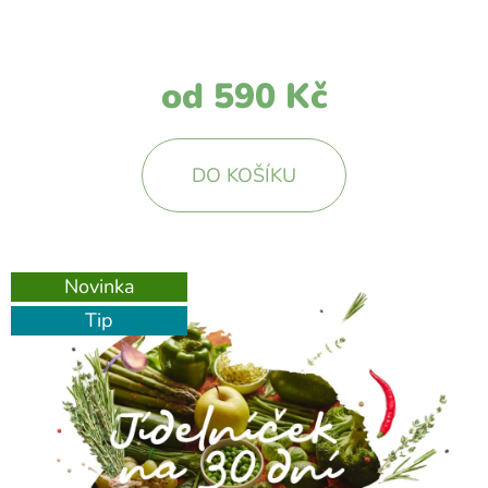
E
T
E
od
590 Kč
N
A
DO KOŠÍKU
J
Í
T
Novinka
?
Tip
HLEDAT